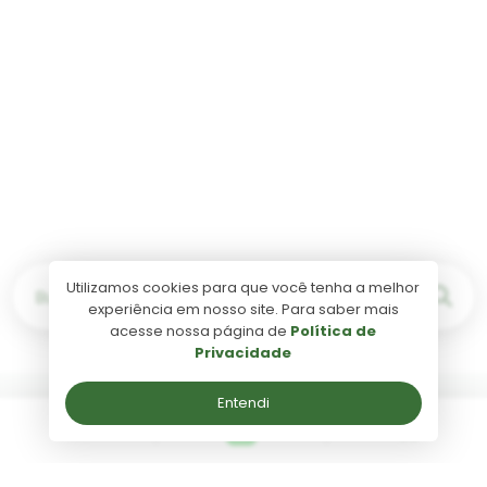
Utilizamos cookies para que você tenha a melhor
Buscar por...
experiência em nosso site. Para saber mais
acesse nossa página de
Política de
Privacidade
Entendi
Garanta seu desconto
Na compra de ida e volta garanta
desconto de 20%