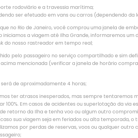
porte rodoviário e a travessia marítima;
dendo ser efetuado em vans ou carros (dependendo da log
que no Rio de Janeiro, você comprou uma janela de emb
so iniciamos a viagem até Ilha Grande, informaremos um 
nk do nosso rastreador em tempo real;
ido pelo passageiro no serviço compartilhado e sim defin
s acima mencionada (verificar a janela de horário comp
m será de aproximadamente 4 horas;
demos ter atrasos inesperados, mas sempre tentaremos m
r 100%. Em casos de acidentes ou superlotação da via e
de retorno da Ilha e tenha voo ou algum outro compromi
aso sua viagem seja em feriados ou alta temporada, o tr
ilizamos por perdas de reservas, voos ou qualquer outro
ssageiro;