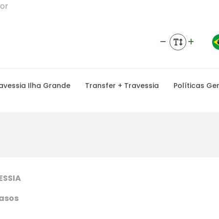
dor
avessia Ilha Grande
Transfer + Travessia
Políticas Ge
ESSIA
rasos