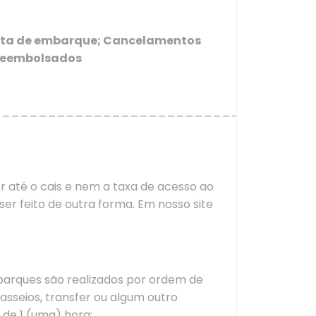
 data de embarque; Cancelamentos
 reembolsados
___________________________________
sfer até o cais e nem a taxa de acesso ao
er feito de outra forma. Em nosso site
arques são realizados por ordem de
sseios, transfer ou algum outro
de 1 (uma) hora;