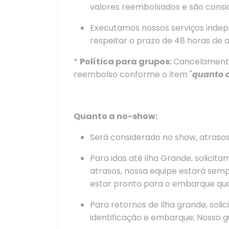
valores reembolsados e são cons
Executamos nossos serviços indepe
respeitar o prazo de 48 horas de 
*
Política para grupos:
Cancelamento 
reembolso conforme o item "
quanto 
Quanto a no-show:
Será considerado no show, atraso
Para idas até ilha Grande, solici
atrasos, nossa equipe estará semp
estar pronto para o embarque qua
Para retornos de Ilha grande, soli
identificação e embarque; Nosso gu