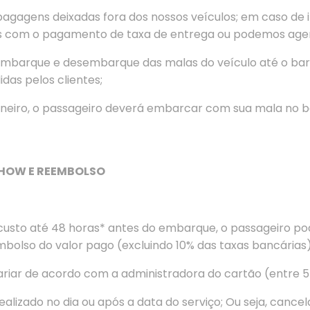
agagens deixadas fora dos nossos veículos; em caso de 
os com o pagamento de taxa de entrega ou podemos agen
embarque e desembarque das malas do veículo até o barco
das pelos clientes;
Janeiro, o passageiro deverá embarcar com sua mala no b
SHOW E REEMBOLSO
usto até 48 horas* antes do embarque, o passageiro p
mbolso do valor pago (excluindo 10% das taxas bancárias)
iar de acordo com a administradora do cartão (entre 5 e 
lizado no dia ou após a data do serviço; Ou seja, cance