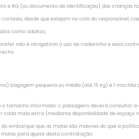
o e RG (ou documento de identificação) das crianças no
 cortesia, desde que estejam no colo do responsável, cas
fados como adultos;
sfer não é obrigatório o uso de cadeirinha e essa contr
trecho
uma) bagagem pequena ou média (até 15 kg) e 1 mochila o
e o tamanho informado: o passageiro deverá consultar a
or cada mala extra (mediante disponibilidade de espaço n
ia do embarque que as malas são maiores do que a políti
 malas para ajuste desta contratação;