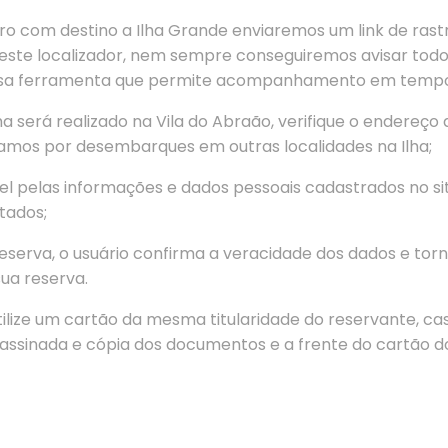
iro com destino a Ilha Grande enviaremos um link de rast
este localizador, nem sempre conseguiremos avisar to
 essa ferramenta que permite acompanhamento em tempo
 será realizado na Vila do Abraão, verifique o endereç
zamos por desembarques em outras localidades na Ilha;
l pelas informações e dados pessoais cadastrados no si
tados;
reserva, o usuário confirma a veracidade dos dados e tor
ua reserva.
lize um cartão da mesma titularidade do reservante, caso
assinada e cópia dos documentos e a frente do cartão do 