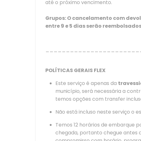
até o próximo vencimento.
Grupos: O cancelamento com devolu
entre 9 e 5 dias serão reembolsad
_______________________
POLÍTICAS GERAIS FLEX
Este serviço é apenas da
travess
município, será necessária a cont
temos opções com transfer inclus
Não está incluso neste serviço o 
Temos 12 horários de embarque p
chegada, portanto chegue antes ao
compromisso com horário, progra