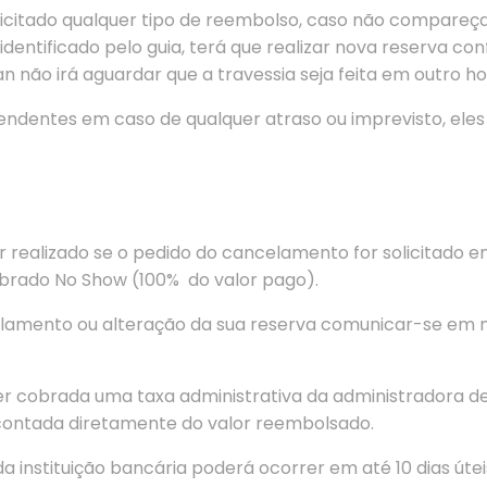
citado qualquer tipo de reembolso, caso não compareça p
 identificado pelo guia, terá que realizar nova reserva 
 não irá aguardar que a travessia seja feita em outro ho
dentes em caso de qualquer atraso ou imprevisto, eles i
r realizado se o pedido do cancelamento for solicitado e
obrado No Show (100% do valor pago).
lamento ou alteração da sua reserva comunicar-se em n
r cobrada uma taxa administrativa da administradora de
scontada diretamente do valor reembolsado.
 instituição bancária poderá ocorrer em até 10 dias úte