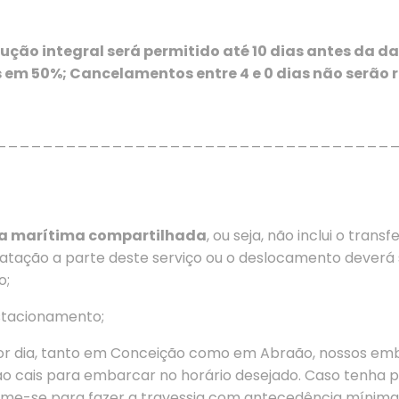
ção integral será permitido até 10 dias antes da
os em 50%; Cancelamentos entre 4 e 0 dias não serão
__________________________________
ia marítima compartilhada
, ou seja, não inclui o tran
ratação a parte deste serviço ou o deslocamento deverá s
o;
estacionamento;
or dia, tanto em Conceição como em Abraão, nossos emb
 cais para embarcar no horário desejado. Caso tenha pa
me-se para fazer a travessia com antecedência mínima 