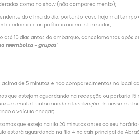
iderados como no show (não comparecimento);
ndente do clima do dia, portanto, caso haja mal tempo e
antecedência e as políticas acima informadas;
até 10 dias antes do embarque, cancelamentos após este
ao reembolso - grupos
"
s acima de 5 minutos e não comparecimentos no local a
tamos que estejam aguardando na recepção ou portaria 15
re em contato informando a localização do nosso motori
ndo o veículo chegar;
citamos que esteja na fila 20 minutos antes do seu horári
ia estará aguardando na fila 4 no cais principal de Abra