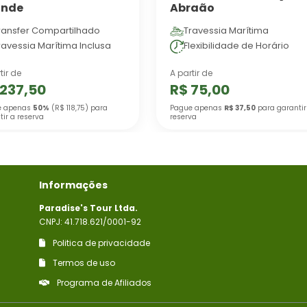
ande
Abraão
ransfer Compartilhado
Travessia Marítima
ravessia Marítima Inclusa
Flexibilidade de Horário
tir de
A partir de
 237,50
R$ 75,00
e apenas
50%
(R$ 118,75) para
Pague apenas
R$ 37,50
para garantir
tir a reserva
reserva
Informações
Paradise's Tour Ltda.
CNPJ: 41.718.621/0001-92
Politica de privacidade
Termos de uso
Programa de Afiliados