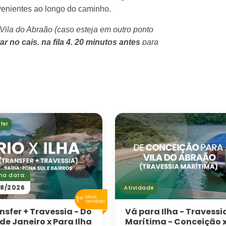
nvenientes ao longo do caminho.
ila do Abraão (caso esteja em outro ponto
ar no cais, na fila 4, 20 minutos antes
para
rá lhe aguardando no Cais Turístico de
s
o de Janeiro (lembre-se de confirmar seu
izamos alterações de rotas até 6 horas
fer
s (dependendo da ocupação), sendo que
do, câmeras de segurança, rastreador via
ante a viagem.
ma data:
8/2026
Atividade
1º
Mais
Vendido
nsfer + Travessia - Do
Vá para Ilha - Travessi
 de Janeiro x Para Ilha
Marítima - Conceição 