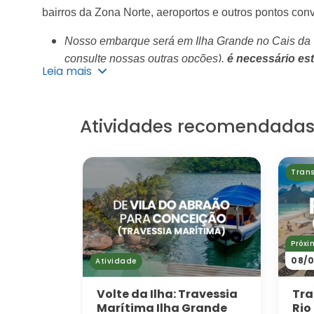
bairros da Zona Norte, aeroportos e outros pontos co
Nosso embarque será em Ilha Grande no Cais da V
consulte nossas outras opções),
é necessário est
Leia mais
identificação e embarque.
A travessia dura em média 15 minutos, nossa van esta
Atividades recomendada
Conceição de Jacareí para iniciar sua viagem até o Ri
endereço de desembarque no momento da reserva, real
antes do embarque).
Trans
Nosso transfer pode ser feito de van, carro ou ônibu
nossas vans são novas e equipadas com ar-condiciona
satélite e seguro para garantir a sua tranquilidade dur
Próxi
08/0
Atividade
Volte da Ilha: Travessia
Tra
Marítima Ilha Grande
Rio