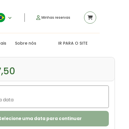
Minhas reservas
rais
Sobre nós
IR PARA O SITE
7,50
a data
Selecione uma data para continuar