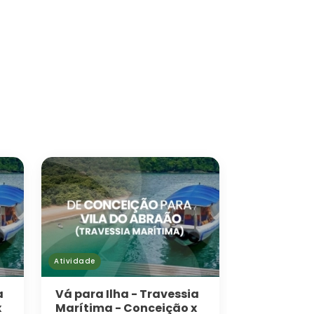
Atividade
a
Vá para Ilha - Travessia
x
Marítima - Conceição x