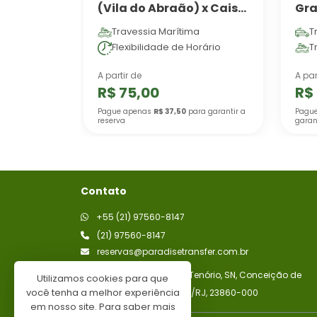
(Vila do Abraão) x Cais
Gr
Turístico Conceição de
Travessia Marítima
T
Jacareí
Flexibilidade de Horário
T
A partir de
A par
R$ 75,00
R$
Pague apenas
R$ 37,50
para garantir a
Pagu
reserva
garan
Contato
+55 (21) 97560-8147
(21) 97560-8147
reservas@paradisetransfer.com.br
Rua Benedito Gomes Tenório, SN, Conceição de
Utilizamos cookies para que
você tenha a melhor experiência
Jacareí. Mangaratiba/RJ, 23860-000
em nosso site. Para saber mais