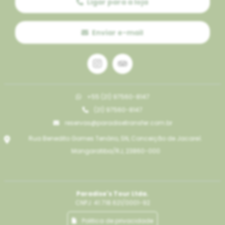
Ligar para a loja
Enviar e-mail
+55 (21) 97560-8147
(21) 97560-8147
reservas@paradisetransfer.com.br
Rua Benedito Gomes Tenório, SN, Conceição de Jacareí.
Mangaratiba/RJ, 23860-000
Paradise's Tour Ltda.
CNPJ: 41.718.621/0001-92
Politica de privacidade