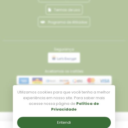
Termos de uso
Programa de Afiliados
Segurança
Aceitamos os cartões
Utilizamos cookies para que você tenha a melhor
Meios de pagamento
experiência em nosso site. Para saber mais
acesse nossa página de
Política de
Privacidade
Tecnologia
Entendi