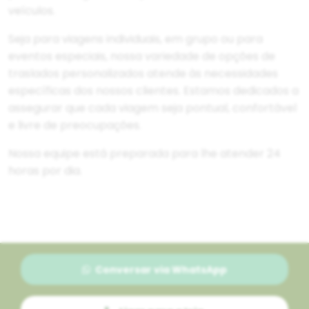
veículos.
Seja para viagens individuais, em grupo ou para
eventos especiais, nossa variedade de opções de
traslados personalizados atende às necessidades
específicas dos nossos clientes. Estamos dedicados a
assegurar que cada viagem seja pontual, confortável
e livre de preocupações.
Nossa equipe está preparada para lhe atender 24
horas por dia.
Conversar via WhatsApp