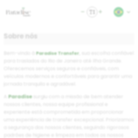
Sobre nós
Bem-vindo à
sua escolha confiável
Paradise Transfer
,
para traslados do Rio de Janeiro até Ilha Grande.
Oferecemos serviços seguros e confiáveis, com
veículos modernos e confortáveis para garantir uma
jornada tranquila e agradável.
A
Paradise
surgiu com a missão de bem atender
nossos clientes, nossa equipe profissional e
experiente está comprometida em proporcionar
uma experiência de transfer excepcional. Priorizamos
a segurança dos nossos clientes, seguindo rigorosos
padrões de higiene e limpeza em todos os nossos