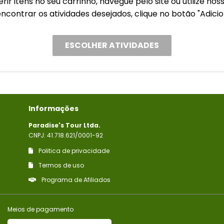
erir itens no seu carrinho, navegue pelo site ou utilize nos
ncontrar os atividades desejados, clique no botão "Adicio
ESCOLHER ATIVIDADES
Informações
Paradise's Tour Ltda.
CNPJ: 41.718.621/0001-92
Politica de privacidade
Termos de uso
Programa de Afiliados
Meios de pagamento