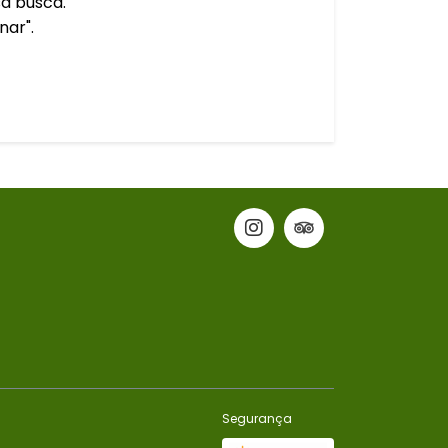
sa busca.
nar".
Segurança