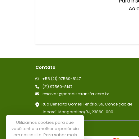
Para ins
Ao e
Contato
+55 (21) 97560-8147
(21) 97560-8147
reservas@paradisetransfer.com.br
Rua Benedito Gomes Tenório, SN, Conceição de
Jacareí. Mangaratiba/RJ, 23860-000
Utilizamos cookies para que
você tenha a melhor experiência
Aceitamos os cartões
em nosso site. Para saber mais